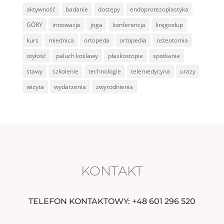
aktywność
badanie
dostępy
endoprotezoplastyka
GÓRY
innowacje
joga
konferencja
kręgosłup
kurs
miednica
ortopeda
ortopedia
osteotomia
otyłość
paluch koślawy
płaskostopie
spotkanie
stawy
szkolenie
technologie
telemedycyna
urazy
wizyta
wydarzenia
zwyrodnienia
KONTAKT
TELEFON KONTAKTOWY: +48 601 296 520