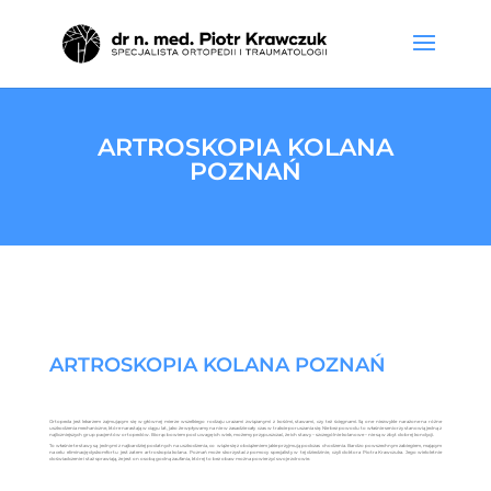
ARTROSKOPIA KOLANA
POZNAŃ
ARTROSKOPIA KOLANA POZNAŃ
Ortopeda jest lekarzem zajmującym się w głównej mierze wszelkiego rodzaju urazami związanymi z kośćmi, stawami, czy też ścięgnami. Są one niezwykle narażone na różne
uszkodzenia mechaniczne, które narastają w ciągu lat, jako że wpływamy na nie w zasadzie cały czas w trakcie poruszania się. Nie bez powodu to właśnie seniorzy stanowią jedną z
najliczniejszych grup pacjentów ortopedów. Biorąc bowiem pod uwagę ich wiek, możemy przypuszczać, że ich stawy – szczególnie kolanowe – nie są w zbyt dobrej kondycji.
To właśnie te stawy są jednymi z najbardziej podatnych na uszkodzenia, co wiąże się z obciążeniem jakie przyjmują podczas chodzenia. Bardzo powszechnym zabiegiem, mającym
na celu eliminację dyskomfortu jest zatem artroskopia kolana. Poznań może skorzystać z pomocy specjalisty w tej dziedzinie, czyli doktora Piotra Krawczuka. Jego wieloletnie
doświadczenie i staż sprawiają, że jest on osobą godną zaufania, której to bez obaw można powierzyć swoje zdrowie.