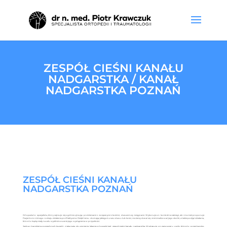
ZESPÓŁ CIEŚNI KANAŁU
NADGARSTKA / KANAŁ
NADGARSTKA POZNAŃ
ZESPÓŁ CIEŚNI KANAŁU
NADGARSTKA POZNAŃ
Ortopeda to specjalista, który zajmuje się ogólnie ujmując problemami z związanymi z kośćmi, stawami czy ścięgnami. Wykonuje on konkretne zabiegi, ale również proponuje
Pacjentom różnego rodzaju działania profilaktyczne. Dzięki temu doznając jakiegoś urazu stawu lub kości, możemy starać się zminimalizować jego skutki, a także podjąć działania,
które to będą miały na celu wyeliminowanie jego wystąpienia w przyszłości.
Jedną z bardziej powszechnych kwestii, z jaką mają do czynienia lekarze ortopedzi jest zespół cieśni kanału nadgarstka. Występuje on zazwyczaj u osób, które to przez bardzo