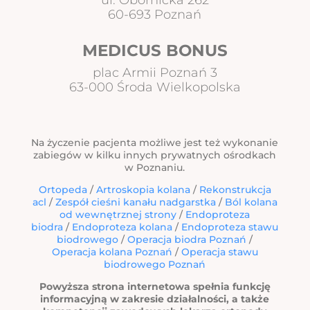
ul. Obornicka 262
60-693 Poznań
MEDICUS BONUS
plac Armii Poznań 3
63-000 Środa Wielkopolska
Na życzenie pacjenta możliwe jest też wykonanie
zabiegów w kilku innych prywatnych ośrodkach
w Poznaniu.
Ortopeda
/
Artroskopia kolana
/
Rekonstrukcja
acl
/
Zespół cieśni kanału nadgarstka
/
Ból kolana
od wewnętrznej strony
/
Endoproteza
biodra
/
Endoproteza kolana
/
Endoproteza stawu
biodrowego
/
Operacja biodra Poznań
/
Operacja kolana Poznań
/
Operacja stawu
biodrowego Poznań
Powyższa strona internetowa spełnia funkcję
informacyjną w zakresie działalności, a także