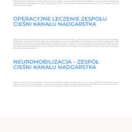
Duże doświadczenie pomaga lekarzowi dokonywać trafnych diagnoz, a następnie wdrażać odpowiednie leczenie, którego skutki można dostrzec w krótkim czasie. Efekty, jakie
uzyskujemy, są długotrwałe. Specjalista służy także poradą dotyczącą profilaktyki – zaleca odpowiednie ćwiczenia, jakie pozwolą zapobiec nawrotom, ale także pojawieniu się
zespołu cieśni kanału nadgarstka.
OPERACYJNE LECZENIE ZESPOŁU
CIEŚNI KANAŁU NADGARSTKA
Zabieg chirurgiczny zaleca się dopiero wtedy, gdy inne, nieinwazyjne metody nie przynoszą rezultatów. Polega on na odbarczeniu nerwu pośrodkowego w kanale nadgarstka.
Operację przeprowadza się przy znieczuleniu miejscowym pacjenta. Następnie na zoperowaną rękę zakładana jest orteza nadgarstkowa lub gips. Po zabiegu należy odciążyć
kończynę górną – konieczne jest używanie temblaka, rezygnacja z pracy fizycznej na minimum miesiąc od operacji. Efekt pozytywny zabiegu widoczny jest praktycznie od razu,
oczywiście wszystko zależy od stopnia uszkodzenia nerwu. W przypadku przeciążania go w dalszej pracy, powrót do idealnego stanu nie jest do końca możliwy. Jednak przy
odpowiednim użytkowaniu, nie przeciążaniu się, bardzo realne jest normalne funkcjonowanie. Po zabiegu warto zmienić swoje dotychczasowe nawyki i poza pracą wykonywać
serię ćwiczeń, które odciążą bolący nerw.
NEUROMOBILIZACJA – ZESPÓŁ
CIEŚNI KANAŁU NADGARSTKA
To zespół ćwiczeń, które pozytywnie oddziałują na tkanki nerwowe, na przykład napinanie i rozciąganie traktów nerwowych. W przypadku zespołu cieśni kanału nadgarstka
należy uruchomić trakt nerwu pośrodkowego – od szyi aż po palce, czyli napinać i rozciągać te partie ciała. Najbezpieczniej jest wykonywać tego typu ćwiczenia w konsultacji ze
specjalistą – ortopedą lub fizjoterapeutą. Wykonywanie ćwiczeń na własną rękę może skutkować pogłębieniem urazu lub kontuzją.