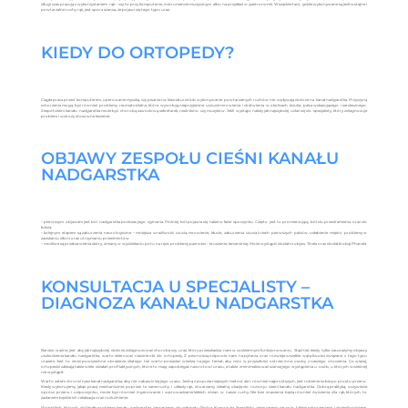
długi czas pracują z wykorzystaniem rąk – czy to przy komputerze, instrumencie muzycznym albo na przykład w gastronomii. Wszędzie tam, gdzie wykonywane są jednostajne i
powtarzalne ruchy rąk, jest spora szansa, że pojawi się tego typu uraz.
KIEDY DO ORTOPEDY?
Ciągła praca przed komputerem, operowanie myszką czy pisanie na klawiaturze lub wykonywanie powtarzalnych ruchów nie wpływają dobrze na kanał nadgarstka. Przyczyną
schorzenia mogą być również problemy reumatoidalne, które wywołują nieprzyjemne uczucie mrowienia i drętwienia w okolicach kciuka, palca wskazującego i serdecznego.
Zespół cieśni kanału nadgarstka może być chorobą zawodową sekretarek, rzeźników czy muzyków. Jeśli wystąpi, należy jak najszybciej udać się do specjalisty, który zdiagnozuje
problem i wdroży stosowne leczenie.
OBJAWY ZESPOŁU CIEŚNI KANAŁU
NADGARSTKA
– pierwszym objawem jest ból nadgarstka podczas jego zginania. Później ból pojawia się także w fazie spoczynku. Często jest to promieniujący ból do przedramienia oraz do
łokcia.
– kolejnym etapem są zaburzenia neurologiczne – mniejsza wrażliwość czucia, mrowienie, kłucie, zaburzenia czucia trzech pierwszych palców, osłabienie mięśni, problemy w
zaciskaniu dłoni oraz utrzymaniu przedmiotów
– możliwe są przebarwienia skóry, zmiany w wydzielaniu potu na ręce, problemy paznokci – kruszenie, łamanie się. Może wystąpić dodatni objaw Tinela oraz dodatki obaj Phanela
KONSULTACJA U SPECJALISTY –
DIAGNOZA KANAŁU NADGARSTKA
Bardzo ważne, jest aby jak najszybciej dobrze zdiagnozować chorobę czy uraz, który przeszkadza nam w codziennym funkcjonowaniu. Stąd też, kiedy tylko zauważymy objawy
uszkodzenia kanału nadgarstka, warto skierować nasze kroki do ortopedy. Z pewnością odpowie nam na pytania oraz rozwieje wszelkie wątpliwości związane z tego typu
urazem. Jest to dość powszechne obrażenie, dlatego też warto posiadać wiedzę na jego temat, aby móc w przyszłości ostrzec inne osoby z naszego otoczenia. Co więcej,
ortopedzi zalecają także wiele działań profilaktycznych, które to mają zapobiegać nawrotowi urazu, a także zminimalizować szansę jego wystąpienia u osób, u których wcześniej
nie wystąpił.
Warto zatem chronić nasz kanał nadgarstka, aby nie nabawić się jego urazu. Jedną z popularniejszych metod, ale i również najprostszych, jest robienie sobie po prostu przerw.
Kiedy wykonujemy jakąś pracę mechanicznie, poprzez te same ruchy i układy rąk, stwarzamy idealną okazję do rozwoju cieśni kanału nadgarstka. Dobrą praktyką, oczywiście
oprócz przerw i odpoczynku, może być również ingerowanie i wprowadzanie lekkich zmian w nasze ruchy. Nie bez znaczenia będą również ćwiczenia dla rąk, których to
zadaniem będzie ich relaksacja oraz rozluźnienie.
Wszystkich, których dotknęły problemy kanału nadgarstka, zapraszamy do gabinetu Piotra Krawczuka. Specjalisty zajmującego się m.in. takimi schorzeniami i dolegliwościami.